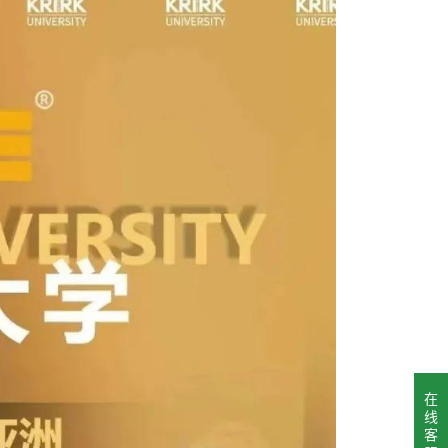
在
线
客