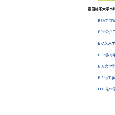
泰国格乐大学本
BBA工商
BPH公共
BFA艺术
B.Ed教
B.A.文学
B.Eng工
LLB.法学