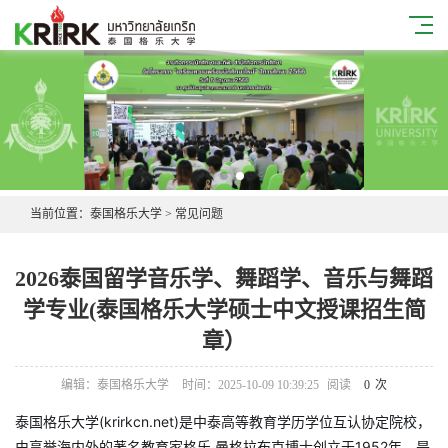
当前位置：
泰国格乐大学
>
常见问题
2026泰国留学音乐学、舞蹈学、音乐与舞蹈
学专业(泰国格乐大学硕士中文授课招生简
章）
编辑：泰国格乐大学
时间：2025-10-09 10:39:25
阅读
0
次
泰国格乐大学(
krirkcn.net
)是中泰高等教育学历学位互认协定院校，
由享誉海内外的著名教育家格乐.曼格拉布克博士创立于1952年，是