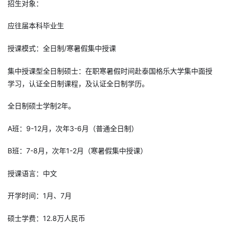
招生对象：
应往届本科毕业生
授课模式：全日制/寒暑假集中授课
集中授课型全日制硕士：在职寒暑假时间赴泰国格乐大学集中面授
学习，认证全日制课程，及认证全日制学历。
全日制硕士学制2年。
A班：9-12月，次年3-6月（普通全日制）
B班：7-8月，次年1-2月（寒暑假集中授课）
授课语言：中文
开学时间：1月、7月
硕士学费：12.8万人民币