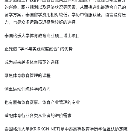
的兴趣、职业规划以及经济状况等因素，从而挑选出最适合自己的
留学方案，泰国留学费用相对较低，学历中留服认证，语言没有压
力，也是众多运动员退役后较好的选择。
泰国格乐大学体育教育专业硕士博士项目
正凭借 “学术与实践深度融合” 的优势
成为越来越多体育精英的选择
聚焦体育教育管理的课程
侧重运动训练科学的方向
也有覆盖体育赛事、体育产业管理的专业
适配体育行业各类从业者的进阶需求
泰国格乐大学(
KRIRKCN.NET
)是中泰高等教育学历学位互认协定院