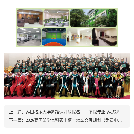
上一篇：
泰国格乐大学舞蹈课开放报名——不限专业·泰式舞蹈体验
下一篇：
2026泰国留学本科硕士博士怎么合理规划（免费申请泰国大学）