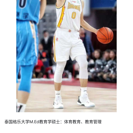
泰国格乐大学M.Ed教育学硕士：体育教育、教育管理