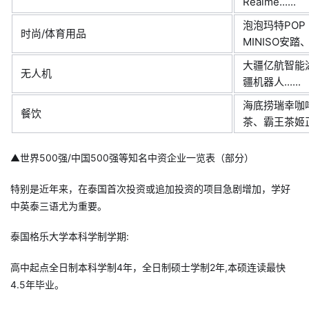
Realme......
泡泡玛特POP 
时尚/体育用品
MINISO安踏、
大疆亿航智能
无人机
疆机器人......
海底捞瑞幸咖
餐饮
茶、霸王茶姬正新
▲世界500强/中国500强等知名中资企业一览表（部分）
特别是近年来，在泰国首次投资或追加投资的项目急剧增加，学好
中英泰三语尤为重要。
泰国格乐大学本科学制学期:
高中起点全日制本科学制4年，全日制硕士学制2年,本硕连读最快
4.5年毕业。