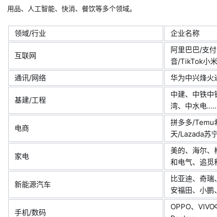
用品、人工智能、快消、餐饮等多个领域。
领域/行业
企业名称
阿里巴巴/支付
互联网
音/TikTok小米
通讯/网络
华为中兴烽火通信.
中建、中铁中
基建/工程
湾、中水电.....
拼多多/Temu
电商
天/Lazada苏宁..
美的、海尔、
家电
和电气、追觅科技.
比亚迪、奇瑞
新能源汽车
安福田、小鹏、哪吒
OPPO、VIVO
手机/数码