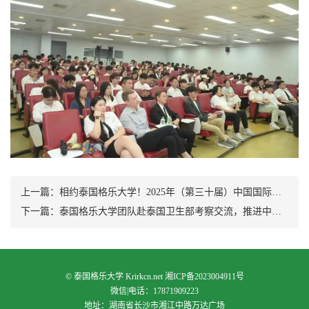
上一篇：
相约泰国格乐大学！2025年（第三十届）中国国际教育巡回展亮点抢先看
下一篇：
泰国格乐大学团队赴泰国卫生部考察交流，推进中泰医学教育合作
©
泰国格乐大学
Krirkcn.net
湘ICP备2023004911号
微信|电话：17871909223
地址：湖南省长沙市湘江中路万达广场