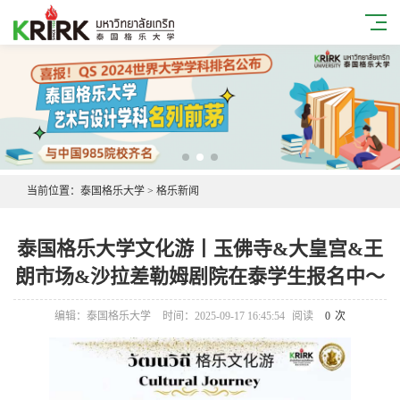
当前位置：
泰国格乐大学
>
格乐新闻
泰国格乐大学文化游丨玉佛寺&大皇宫&王
朗市场&沙拉差勒姆剧院在泰学生报名中～
编辑：泰国格乐大学
时间：2025-09-17 16:45:54
阅读
0
次