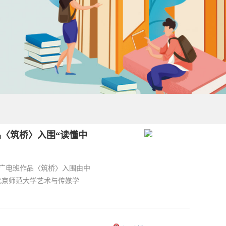
品〈筑桥〉入围“读懂中
9级广电班作品〈筑桥〉入围由中
北京师范大学艺术与传媒学
！