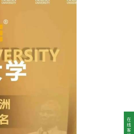
在
线
客