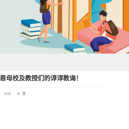
恩母校及教授们的谆谆教诲！
7
阅读
0
次