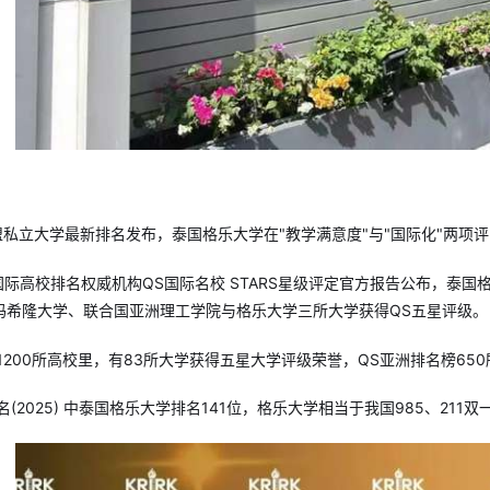
东盟私立大学最新排名发布，泰国格乐大学在"教学满意度"与"国际化"两项
，国际高校排名权威机构QS国际名校 STARS星级评定官方报告公布，泰
玛希隆大学、联合国亚洲理工学院与格乐大学三所大学获得QS五星评级。
1200所高校里，有83所大学获得五星大学评级荣誉，QS亚洲排名榜65
名(2025) 中泰国格乐大学排名141位，格乐大学相当于我国985、211