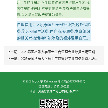
注：学籍注册后,学生因任何原因自行退出学习,或
因违纪而被开除,不予退还学费,学杂费每年会有微
调,以入学当期收费标准为参考。
自理费用：入境泰国后全部签证费,境外保险
费,学习期间生活费,住宿费,交通费,本班组织
的相关考察活动可能涉及的额外费用自理。
上一篇：
2025泰国格乐大学硕士工商管理专业数据市场营销方向招生简章
下一篇：
2025泰国格乐大学硕士工商管理专业商务计算机方向招生简章
©
泰国格乐大学
Krirkcn.net
湘ICP备2023004911号
微信|电话：17871909223
地址：湖南省长沙市湘江中路万达广场