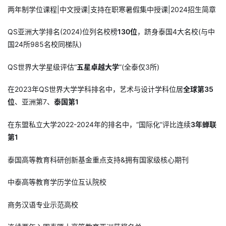
两年制学位课程|中文授课|支持在职寒暑假集中授课|2024招生简章
QS亚洲大学排名(2024)位列名校榜
130位
，跻身泰国4大名校(与中
国24所985名校同梯队)
QS世界大学星级评估“
五星卓越大学
”(全泰仅3所)
在2023年QS世界大学学科排名中，艺术与设计学科位居
全球第35
位
、亚洲第7、
泰国第1
在东盟私立大学2022-2024年的排名中，“国际化”评比连续
3年蝉联
第1
泰国高等教育科研创新基金重点支持&拥有国家级核心期刊
中泰高等教育学历学位互认院校
商务汉语专业示范高校