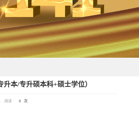
专升本/专升硕本科+硕士学位）
4
阅读
0
次